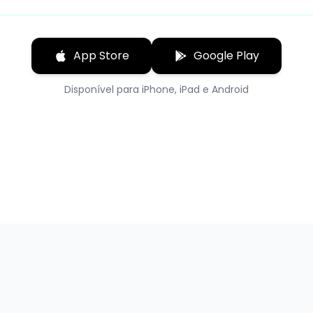
App Store
Google Play
Disponível para iPhone, iPad e Android
Matriz:
Rua Valentin Grazziotin, 77 - São Cristóvão
Telefone:
0800 000 0630
Con